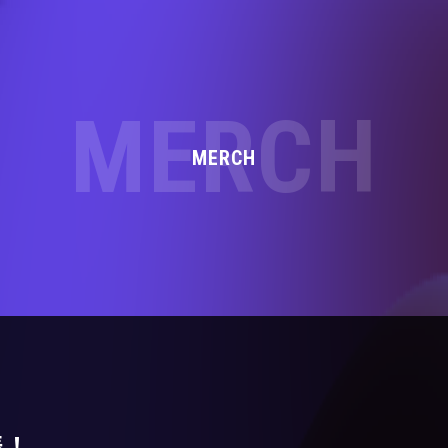
MERCH
MERCH
表！