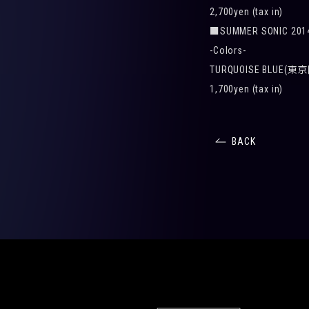
2,700yen (tax in)
■SUMMER SONIC 201
-Colors-
TURQUOISE BLUE(東
1,700yen (tax in)
BACK