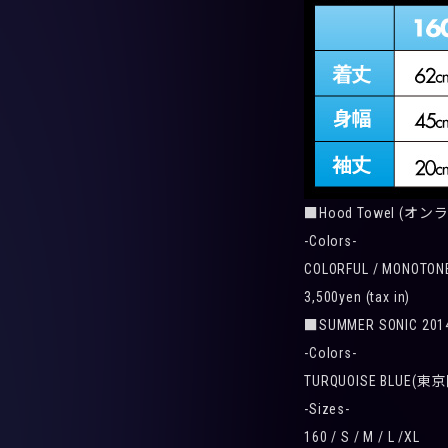
■Hood Towel (
-Colors-
COLORFUL / MONOTON
3,500yen (tax in)
■SUMMER SONIC 201
-Colors-
TURQUOISE BLUE(東
-Sizes-
160 / S / M / L /XL