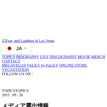
JA
TOPICS
BIOGRAPHY
LIVE
DISCOGPAPHY
MOVIE
MERCH
CONTACT
MEGAVEGAS
FALILV by FaLiLV
ONLINE STORE
VEGASTATION
FOLLOW US ON :
TOPICS
TOPICS
2015 . 09 . 26
メディア露出情報