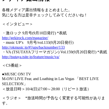
各種メディア露出情報をまとめました。
気になる方は是非チェックしてみてくださいね！
＜インタビュー＞
・激ロック 9月号(9月10日発行) *表紙
http://gekirock.com/magazine/
・music UP’s 9月号/vol.133(9月20日発行)
http://okmusic.jp/#!/ups/backnumber/133
・VA (TSUTAYAフリーマガジン) Vol.159(9月20日発行) *表紙
http://tsutaya.tsite.jp/feature/music/va/
＜CS番組＞
●MUSIC ON! TV
M-ON! LIVE Fear, and Loathing in Las Vegas 「BEST LIVE
SELECTION」
＜放送日時＞10/4(日)27:00～28:00（リピート放送）
＜ラジオ＞ *放送時間が予告なく変更する可能性がありま
す。