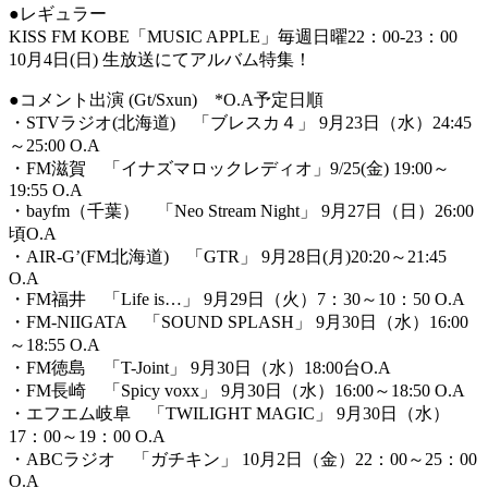
●レギュラー
KISS FM KOBE「MUSIC APPLE」毎週日曜22：00-23：00
10月4日(日) 生放送にてアルバム特集！
●コメント出演 (Gt/Sxun) *O.A予定日順
・STVラジオ(北海道) 「ブレスカ４」 9月23日（水）24:45
～25:00 O.A
・FM滋賀 「イナズマロックレディオ」9/25(金) 19:00～
19:55 O.A
・bayfm（千葉） 「Neo Stream Night」 9月27日（日）26:00
頃O.A
・AIR-G’(FM北海道) 「GTR」 9月28日(月)20:20～21:45
O.A
・FM福井 「Life is…」 9月29日（火）7：30～10：50 O.A
・FM-NIIGATA 「SOUND SPLASH」 9月30日（水）16:00
～18:55 O.A
・FM徳島 「T-Joint」 9月30日（水）18:00台O.A
・FM長崎 「Spicy voxx」 9月30日（水）16:00～18:50 O.A
・エフエム岐阜 「TWILIGHT MAGIC」 9月30日（水）
17：00～19：00 O.A
・ABCラジオ 「ガチキン」 10月2日（金）22：00～25：00
O.A