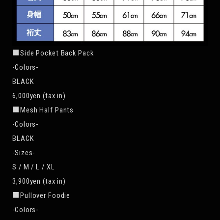
■Side Pocket Back Pack
-Colors-
BLACK
6,000yen (tax in)
■Mesh Half Pants
-Colors-
BLACK
-Sizes-
S / M / L / XL
3,900yen (tax in)
■Pullover Foodie
-Colors-