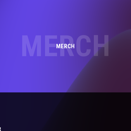
MERCH
MERCH
報