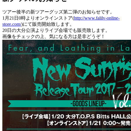
ツアー後半の新ツアーグッズ第二弾のお知らせです。
1月21日0時よりオンラインストア(
http://www.falilv-online-
store.com/
)にて販売開始致します。
20日の大分公演よりライブ会場でも販売致します。
画像をチェックの上、気になる方は是非どうぞ！