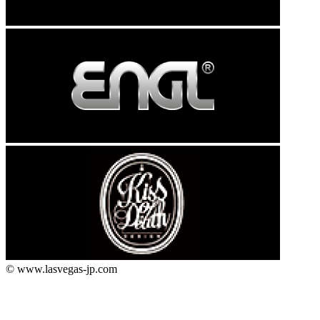
© www.lasvegas-jp.com