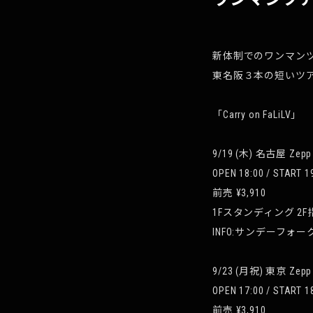
新体制でのワンマンツアー
東名阪３本の短いツ
「Carry on FaLiLV」
9/19 (木) 名古屋 Zepp
OPEN 18:00 / START 1
前売 ¥3,910
1Fスタンディング 2
INFO:サンデーフォーク 0
9/23 (月祝) 東京 Zepp D
OPEN 17:00 / START 1
前売 ¥3,910