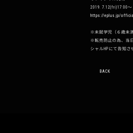
2019. 7.12(fri)17:00～
https://eplus.jp/officia
※未就学児（６歳未
※転売防止の為、当
シャルHPにて告知
BACK