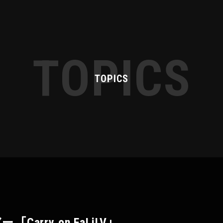
TOPICS
TOPICS
Carry on FaLiLV」