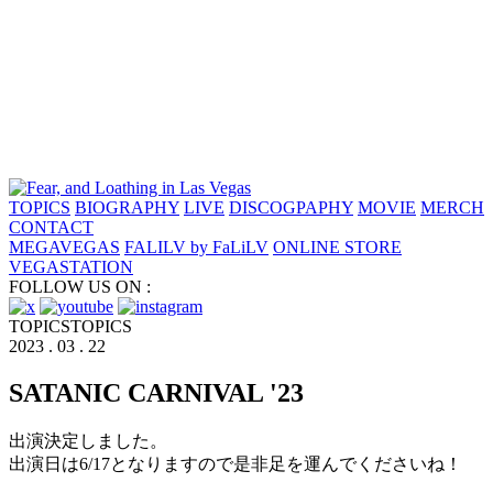
TOPICS
BIOGRAPHY
LIVE
DISCOGPAPHY
MOVIE
MERCH
CONTACT
MEGAVEGAS
FALILV by FaLiLV
ONLINE STORE
VEGASTATION
FOLLOW US ON :
TOPICS
TOPICS
2023 . 03 . 22
SATANIC CARNIVAL '23
出演決定しました。
出演日は6/17となりますので是非足を運んでくださいね！