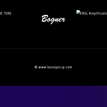
© www.lasvegas-jp.com