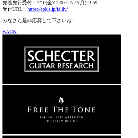
先着先行受付：7/10(金)12:00～7/27(月)23:59
受付URL：
https://eplus.jp/falilv/
みなさん是非応募して下さいね！
BACK