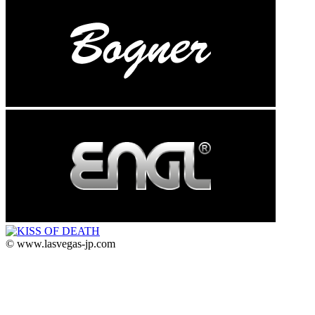
© www.lasvegas-jp.com