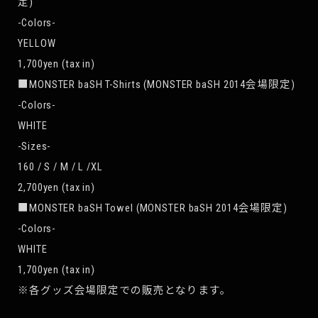
定)
-Colors-
YELLOW
1,700yen (tax in)
■MONSTER baSH T-Shirts (MONSTER baSH 2014会場限定)
-Colors-
WHITE
-Sizes-
160 / S / M / L /XL
2,700yen (tax in)
■MONSTER baSH Towel (MONSTER baSH 2014会場限定)
-Colors-
WHITE
1,700yen (tax in)
※各グッズ会場限定での販売となります。