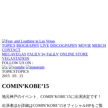
TOPICS
BIOGRAPHY
LIVE
DISCOGPAPHY
MOVIE
MERCH
CONTACT
MEGAVEGAS
FALILV by FaLiLV
ONLINE STORE
VEGASTATION
FOLLOW US ON :
TOPICS
TOPICS
2015 . 03 . 15
COMIN’KOBE’15
地元神戸のイベント、COMIN’KOBE’15に出演決定です！
出演者ほか詳細はCOMIN’KOBE’15オフィシャルHPをご覧