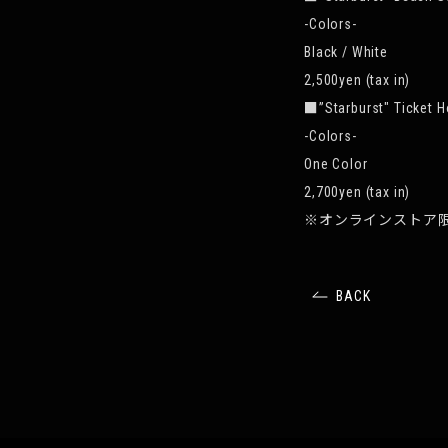
-Colors-
Black / White
2,500yen (tax in)
■”Starburst″ Tic
-Colors-
One Color
2,700yen (tax in)
※オンラインストア
BACK