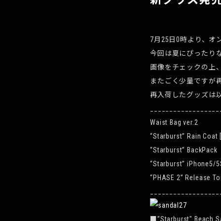
7月25日0時より、オ
今回は夏にぴったり
画像をチェックの上
またごく少量ですが
再入荷したグッズは以
__________________
Waist Bag ver.2
“Starburst” Rain Coat
“Starburst” BackPack
“Starburst” iPhone5/5
“PHASE 2” Release Tou
__________________
■”Starburst″ Be