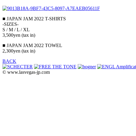
■ JAPAN JAM 2022 T-SHIRTS
-SIZES-
S / M / L / XL
3,500yen (tax in)
■ JAPAN JAM 2022 TOWEL
2,300yen (tax in)
BACK
© www.lasvegas-jp.com