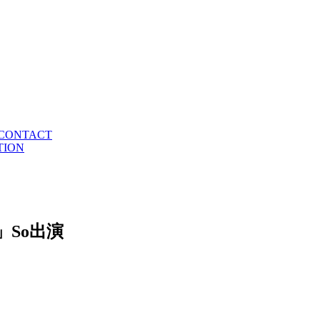
CONTACT
TION
N」So出演