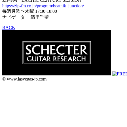
ZIP-FM「LACHIC CENTURY SESSION」
https://zip-fm.co.jp/program/beatnik_junction/
毎週月曜〜木曜 17:30-18:00
ナビゲーター:清里千聖
BACK
© www.lasvegas-jp.com