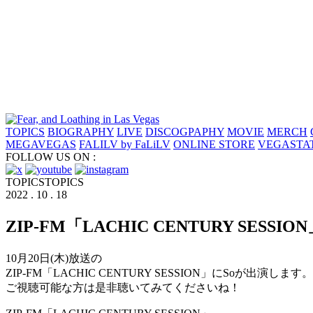
TOPICS
BIOGRAPHY
LIVE
DISCOGPAPHY
MOVIE
MERCH
MEGAVEGAS
FALILV by FaLiLV
ONLINE STORE
VEGASTA
FOLLOW US ON :
TOPICS
TOPICS
2022 . 10 . 18
ZIP-FM「LACHIC CENTURY SESSIO
10月20日(木)放送の
ZIP-FM「LACHIC CENTURY SESSION」にSoが出演します。
ご視聴可能な方は是非聴いてみてくださいね！