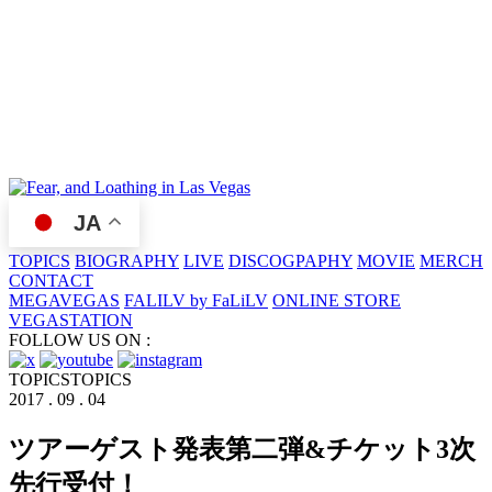
JA
TOPICS
BIOGRAPHY
LIVE
DISCOGPAPHY
MOVIE
MERCH
CONTACT
MEGAVEGAS
FALILV by FaLiLV
ONLINE STORE
VEGASTATION
FOLLOW US ON :
TOPICS
TOPICS
2017 . 09 . 04
ツアーゲスト発表第二弾&チケット3次
先行受付！