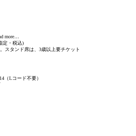
nd more…
指定・税込)
。スタンド席は、3歳以上要チケット
－614（Lコード不要）
可