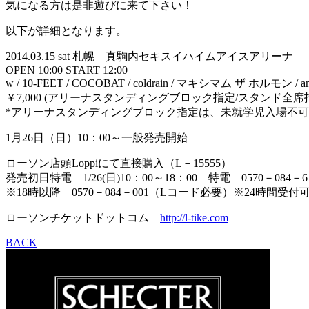
気になる方は是非遊びに来て下さい！
以下が詳細となります。
2014.03.15 sat 札幌 真駒内セキスイハイムアイスアリーナ
OPEN 10:00 START 12:00
w / 10-FEET / COCOBAT / coldrain / マキシマム ザ ホルモン / a
￥7,000 (アリーナスタンディングブロック指定/スタンド全席
*アリーナスタンディングブロック指定は、未就学児入場不可
1月26日（日）10：00～一般発売開始
ローソン店頭Loppiにて直接購入（L－15555）
発売初日特電 1/26(日)10：00～18：00 特電 0570－084
※18時以降 0570－084－001（Lコード必要）※24時間受付
ローソンチケットドットコム
http://l-tike.com
BACK