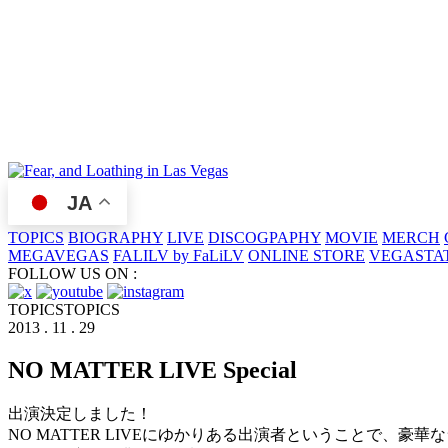
JA
TOPICS
BIOGRAPHY
LIVE
DISCOGPAPHY
MOVIE
MERCH
MEGAVEGAS
FALILV by FaLiLV
ONLINE STORE
VEGASTA
FOLLOW US ON :
TOPICS
TOPICS
2013 . 11 . 29
NO MATTER LIVE Special
出演決定しました！
NO MATTER LIVEにゆかりある出演者ということで、豪