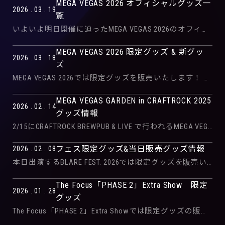
MEGA VEGAS 2026 オフィシャルグッズ一
2026 . 03 . 19
覧
いよいよ明日開催に迫ったMEGA VEGAS 2026のオフィシャルグッズ一覧になります。 当日限定グッズもあるのでご来場予定の方はぜひゲットしてくださいね！ 20日開催のDay 1のチケットは完売致しました。 Day2 […]
MEGA VEGAS 2026 限定グッズ & 新グッ
2026 . 03 . 18
ズ
MEGA VEGAS 2026では限定グッズを販売いたします！ また、新グッズもありますので下記バナーをチェックの上、ご来場の皆さんはぜひどうぞ！
MEGA VEGAS GARDEN in CRAFTROCK 2025
2026 . 02 . 14
グッズ情報
2/15にCRAFTROCK BREWPUB & LIVE で行われるMEGA VEGAS GARDEN in CRAFTROCK 2026ではグッズ販売を行います。 FALILV by FaLiLV のアイテム […]
フェス限定グッズ&当日販売グッズ情報
2026 . 02 . 08
本日出演するBLARE FEST. 2026では限定グッズを販売いたします。 また、当日販売するグッズ一覧も公開しておりますので、限定グッズと合わせてご来場の方はぜひどうぞ！
The Focus「PHASE 2」Extra Show 限定
2026 . 01 . 28
グッズ
The Focus「PHASE 2」Extra Showでは限定グッズの販売も行います。 ご来場予定の方はぜひゲットしてくださいね！